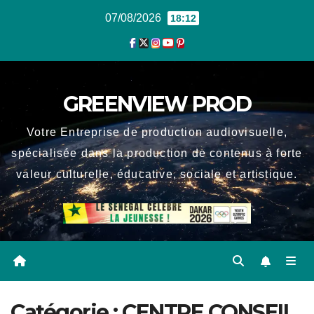
Skip
07/08/2026
18:12
to
content
GREENVIEW PROD
Votre Entreprise de production audiovisuelle,
spécialisée dans la production de contenus à forte
valeur culturelle, éducative, sociale et artistique.
Catégorie :
CENTRE CONSEIL