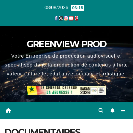
Skip
08/08/2026
06:18
to
content
GREENVIEW PROD
Votre Entreprise de production audiovisuelle,
spécialisée dans la production de contenus à forte
valeur culturelle, éducative, sociale et artistique.
DOCUMENTAIRES