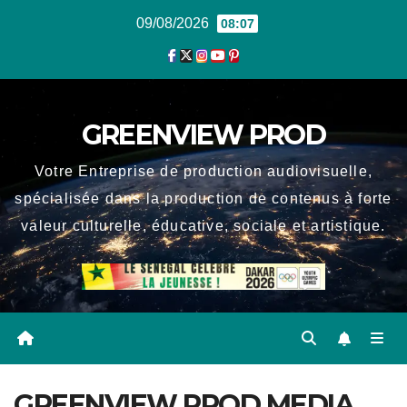
Skip
09/08/2026
08:07
to
content
GREENVIEW PROD
Votre Entreprise de production audiovisuelle,
spécialisée dans la production de contenus à forte
valeur culturelle, éducative, sociale et artistique.
GREENVIEW PROD MEDIA