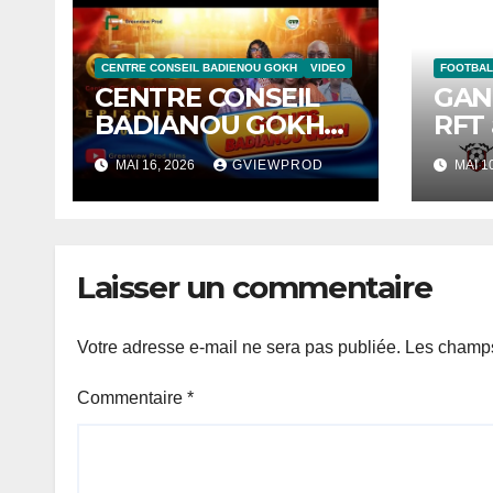
CENTRE CONSEIL BADIENOU GOKH
VIDEO
FOOTBAL
CENTRE CONSEIL
GANI
BADIANOU GOKH
RFT 
(CCBG): Saison 1 –
bill
MAI 16, 2026
GVIEWPROD
MAI 1
Episode 1
quar
spec
cont
Laisser un commentaire
Votre adresse e-mail ne sera pas publiée.
Les champs
Commentaire
*