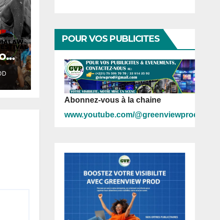
POUR VOS PUBLICITES
sous
hmes
OD
Abonnez-vous à la chaine
www.youtube.com/@greenviewprod