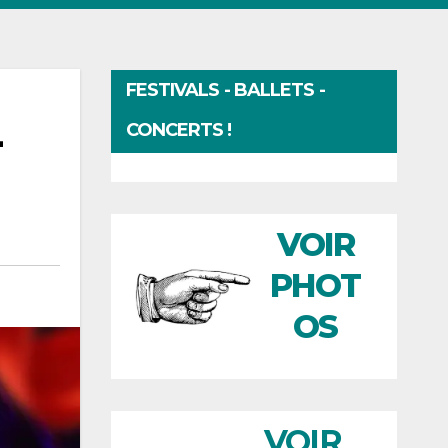
FESTIVALS - BALLETS -
-
CONCERTS !
VOIR
PHOT
OS
VOIR