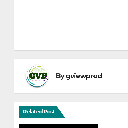
Navigation
de
l’article
By
gviewprod
Related Post