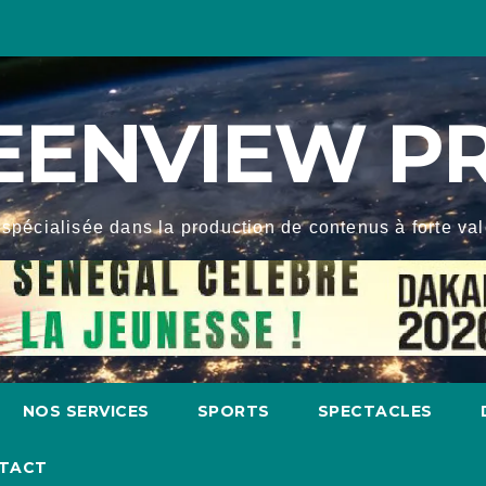
EENVIEW P
spécialisée dans la production de contenus à forte valeu
NOS SERVICES
SPORTS
SPECTACLES
TACT