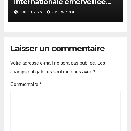
internationale émerveillée
par un duel de choc entre la
JUIL 19, 2026
GVIEWPROD
France et l’Angleterre
Laisser un commentaire
Votre adresse e-mail ne sera pas publiée.
Les
champs obligatoires sont indiqués avec
*
Commentaire
*