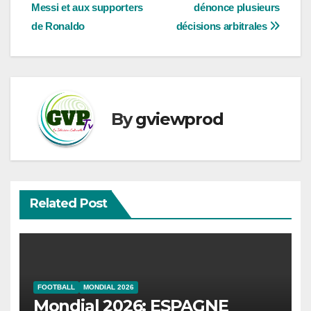
l’article
Messi et aux supporters
dénonce plusieurs
de Ronaldo
décisions arbitrales
By
gviewprod
Related Post
FOOTBALL
MONDIAL 2026
Mondial 2026: ESPAGNE