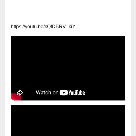
https://youtu.be/kQfDBRV_kiY