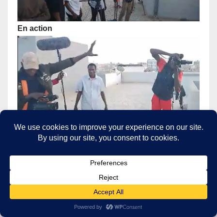
En action
REALISATEUR
- SERIES
TELEVISEES
-
CHRONIQUEUR