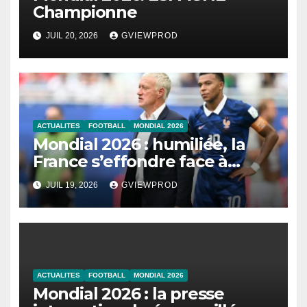
Championne
JUIL 20, 2026
GVIEWPROD
ACTUALITES
FOOTBALL
MONDIAL 2026
Mondial 2026 : humiliée, la
France s’effondre face à
l’Angleterre
JUIL 19, 2026
GVIEWPROD
ACTUALITES
FOOTBALL
MONDIAL 2026
Mondial 2026 : la presse