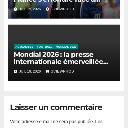
l’Angleterre
JUIL 19, 2026
GVIEWPROD
ACTUALITES
FOOTBALL
MONDIAL 2026
Mondial 2026 : la presse
internationale émerveillée
par un duel de choc entre la
JUIL 19, 2026
GVIEWPROD
France et l’Angleterre
Laisser un commentaire
Votre adresse e-mail ne sera pas publiée.
Les