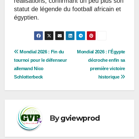
réalisations, confirmant un peu plus son
statut de légende du football africain et
égyptien.
Navigation
Mondial 2026 : Fin du
Mondial 2026 : l’Égypte
tournoi pour le défenseur
décroche enfin sa
de
allemand Nico
première victoire
l’article
Schlotterbeck
historique
By
gviewprod