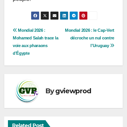
Navigation
Mondial 2026 :
Mondial 2026 : le Cap-Vert
Mohamed Salah trace la
décroche un nul contre
de
voie aux pharaons
l’Uruguay
l’article
d’Égypte
By
gviewprod
Related Post