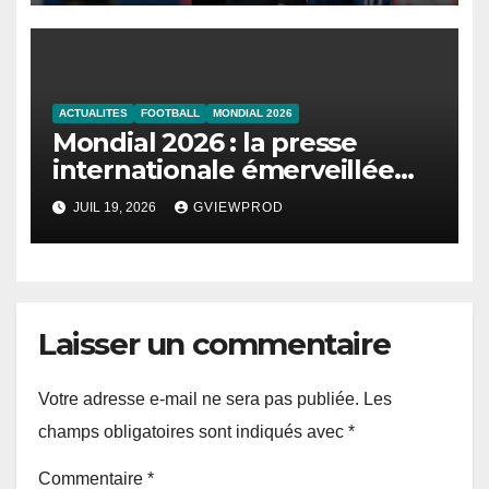
ACTUALITES
FOOTBALL
MONDIAL 2026
Mondial 2026 : la presse
internationale émerveillée
par un duel de choc entre la
JUIL 19, 2026
GVIEWPROD
France et l’Angleterre
Laisser un commentaire
Votre adresse e-mail ne sera pas publiée.
Les
champs obligatoires sont indiqués avec
*
Commentaire
*