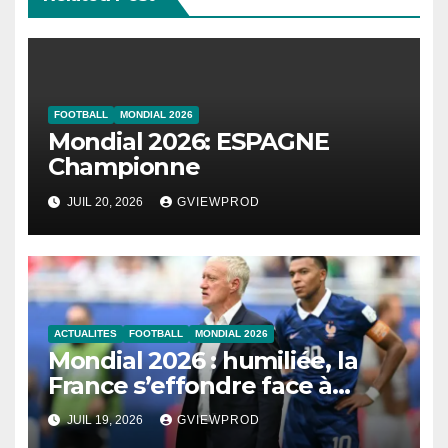
FOOTBALL
MONDIAL 2026
Mondial 2026: ESPAGNE
Championne
JUIL 20, 2026
GVIEWPROD
ACTUALITES
FOOTBALL
MONDIAL 2026
Mondial 2026 : humiliée, la
France s’effondre face à
l’Angleterre
JUIL 19, 2026
GVIEWPROD