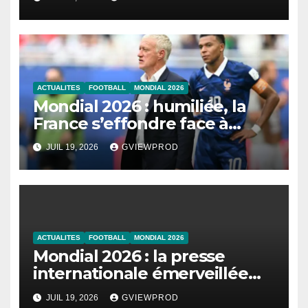
ACTUALITES
FOOTBALL
MONDIAL 2026
Mondial 2026 : humiliée, la
France s’effondre face à
l’Angleterre
JUIL 19, 2026
GVIEWPROD
ACTUALITES
FOOTBALL
MONDIAL 2026
Mondial 2026 : la presse
internationale émerveillée
par un duel de choc entre la
JUIL 19, 2026
GVIEWPROD
France et l’Angleterre