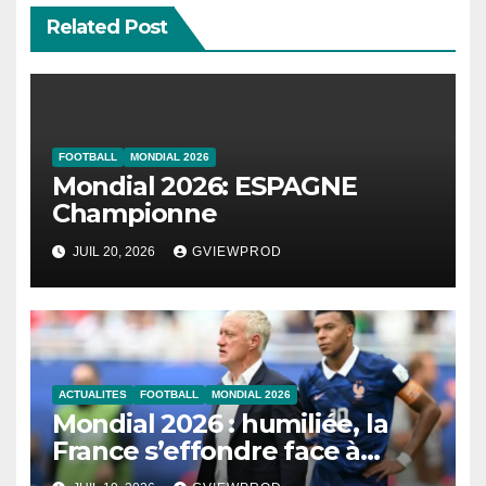
Related Post
FOOTBALL
MONDIAL 2026
Mondial 2026: ESPAGNE
Championne
JUIL 20, 2026
GVIEWPROD
ACTUALITES
FOOTBALL
MONDIAL 2026
Mondial 2026 : humiliée, la
France s’effondre face à
l’Angleterre