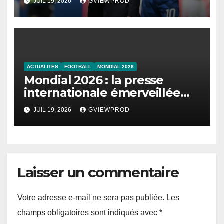
JUIL 19, 2026
GVIEWPROD
ACTUALITES
FOOTBALL
MONDIAL 2026
Mondial 2026 : la presse
internationale émerveillée
par un duel de choc entre la
JUIL 19, 2026
GVIEWPROD
France et l’Angleterre
Laisser un commentaire
Votre adresse e-mail ne sera pas publiée.
Les
champs obligatoires sont indiqués avec
*