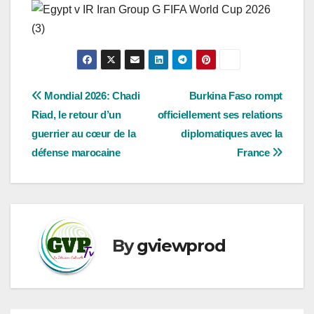
Navigation
Mondial 2026: Chadi
Burkina Faso rompt
Riad, le retour d’un
officiellement ses relations
de
guerrier au cœur de la
diplomatiques avec la
l’article
défense marocaine
France
By
gviewprod