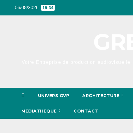
Skip
06/08/2026
19:34
to
content
GR
Votre Entreprise de production audiovisuelle, 
UNIVERS GVP
ARCHITECTURE
MEDIATHEQUE
CONTACT