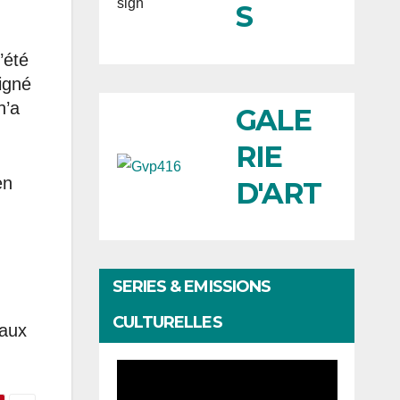
S
’été
igné
n’a
GALE
RIE
en
D'ART
SERIES & EMISSIONS
CULTURELLES
 aux