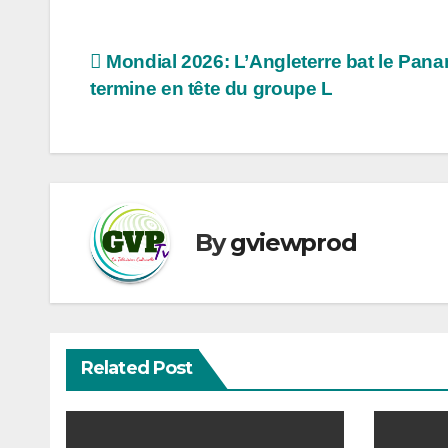
Navigation
Mondial 2026: L’Angleterre bat le Pana
termine en tête du groupe L
de
l’article
By
gviewprod
Related Post