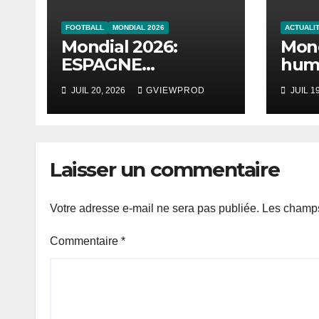
FOOTBALL
MONDIAL 2026
ACTUALI
Mondial 2026:
Mond
ESPAGNE
humi
Championne
s’ef
JUIL 20, 2026
GVIEWPROD
JUIL 1
l’An
Laisser un commentaire
Votre adresse e-mail ne sera pas publiée.
Les champs
Commentaire
*