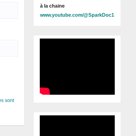
à la chaine
www.youtube.com/@SparkDoc1
es sont