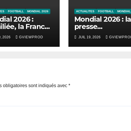
TES
FOOTBALL
MONDIAL 2026
ACTUALITES
FOOTBALL
MONDIAL
ial 2026 :
Mondial 2026 : l
liée, la France
presse
fondre face à
internationale
9, 2026
GVIEWPROD
JUIL 19, 2026
GVIEWPRO
gleterre
émerveillée par
duel de choc en
la France et
l’Angleterre
 obligatoires sont indiqués avec
*