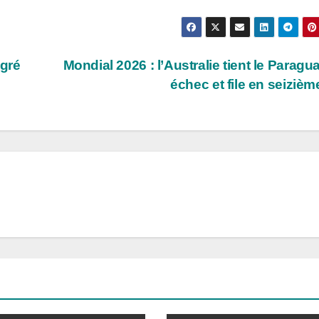
lgré
Mondial 2026 : l’Australie tient le Paragu
échec et file en seiziè