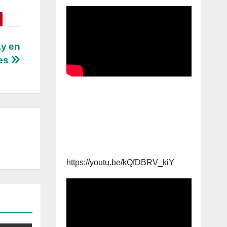
ay en
mes
https://youtu.be/kQfDBRV_kiY