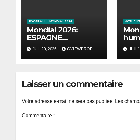
FOOTBALL
MONDIAL 2026
ACTUALI
Mondial 2026:
Mond
ESPAGNE
humi
Championne
s’ef
JUIL 20, 2026
GVIEWPROD
JUIL 1
l’An
Laisser un commentaire
Votre adresse e-mail ne sera pas publiée.
Les champs
Commentaire
*