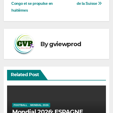
de
Congo et se propulse en
de la Suisse
l’article
huitièmes
By
gviewprod
Related Post
FOOTBALL
MONDIAL 2026
Mondial 2026: ESPAGNE