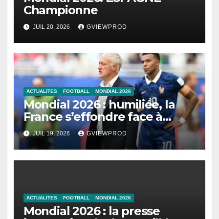
Championne
JUIL 20, 2026
GVIEWPROD
ACTUALITES
FOOTBALL
MONDIAL 2026
Mondial 2026 : humiliée, la
France s’effondre face à
l’Angleterre
JUIL 19, 2026
GVIEWPROD
ACTUALITES
FOOTBALL
MONDIAL 2026
Mondial 2026 : la presse