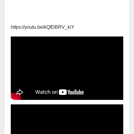
https://youtu.be/kQfDBRV_kiY