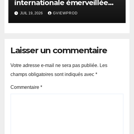
internationale émerveillée
par un duel de choc entre la
JUIL 19, 2026
GVIEWPROD
France et l’Angleterre
Laisser un commentaire
Votre adresse e-mail ne sera pas publiée.
Les
champs obligatoires sont indiqués avec
*
Commentaire
*