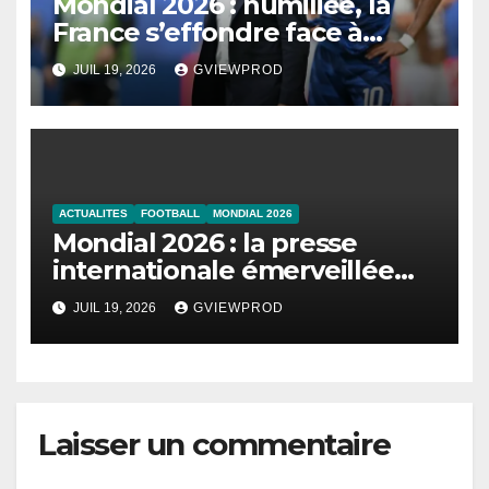
Mondial 2026 : humiliée, la
France s’effondre face à
l’Angleterre
JUIL 19, 2026
GVIEWPROD
ACTUALITES
FOOTBALL
MONDIAL 2026
Mondial 2026 : la presse
internationale émerveillée
par un duel de choc entre la
JUIL 19, 2026
GVIEWPROD
France et l’Angleterre
Laisser un commentaire