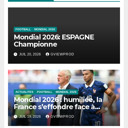
FOOTBALL
MONDIAL 2026
Mondial 2026: ESPAGNE
Championne
JUIL 20, 2026
GVIEWPROD
ACTUALITES
FOOTBALL
MONDIAL 2026
Mondial 2026 : humiliée, la
France s’effondre face à
l’Angleterre
JUIL 19, 2026
GVIEWPROD