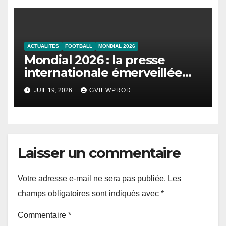
ACTUALITES
FOOTBALL
MONDIAL 2026
Mondial 2026 : la presse
internationale émerveillée
par un duel de choc entre la
JUIL 19, 2026
GVIEWPROD
France et l’Angleterre
Laisser un commentaire
Votre adresse e-mail ne sera pas publiée.
Les
champs obligatoires sont indiqués avec
*
Commentaire
*