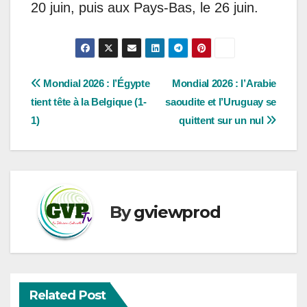
20 juin, puis aux Pays-Bas, le 26 juin.
Navigation
Mondial 2026 : l’Égypte
Mondial 2026 : l’Arabie
tient tête à la Belgique (1-
saoudite et l’Uruguay se
de
1)
quittent sur un nul
l’article
By
gviewprod
Related Post