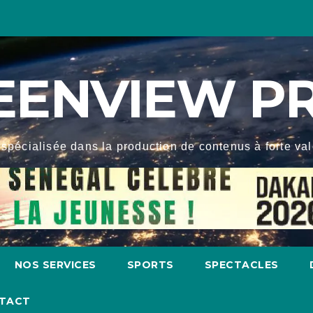
EENVIEW P
spécialisée dans la production de contenus à forte valeu
NOS SERVICES
SPORTS
SPECTACLES
TACT