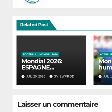
Related Post
FOOTBALL
MONDIAL 2026
ACTUALI
Mondial 2026:
Mond
ESPAGNE
humi
Championne
s’ef
JUIL 20, 2026
GVIEWPROD
JUIL 1
l’An
Laisser un commentaire