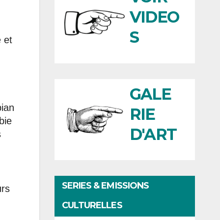
VIDEO
S
 et
GALE
bian
RIE
bie
D'ART
s
SERIES & EMISSIONS
urs
CULTURELLES