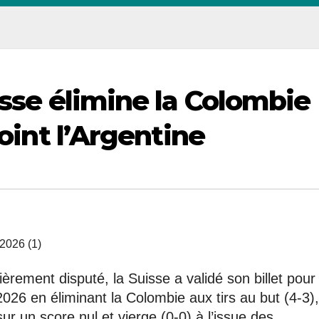
isse élimine la Colombie
joint l’Argentine
ièrement disputé, la Suisse a validé son billet pour
026 en éliminant la Colombie aux tirs au but (4-3),
r un score nul et vierge (0-0) à l’issue des