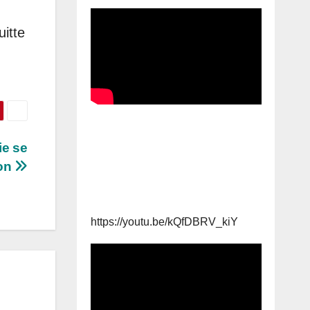
uitte
ie se
ion
https://youtu.be/kQfDBRV_kiY