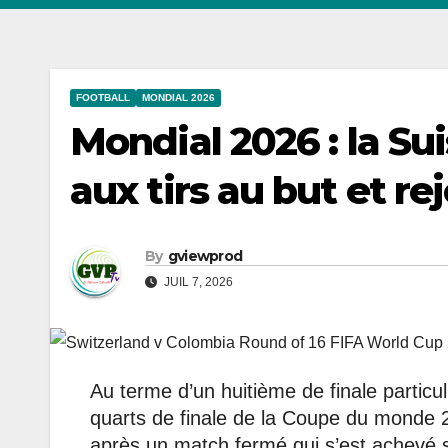
FOOTBALL
MONDIAL 2026
Mondial 2026 : la Su
aux tirs au but et re
By
gviewprod
JUIL 7, 2026
Au terme d’un huitième de finale particul
quarts de finale de la Coupe du monde 2
après un match fermé qui s’est achevé su