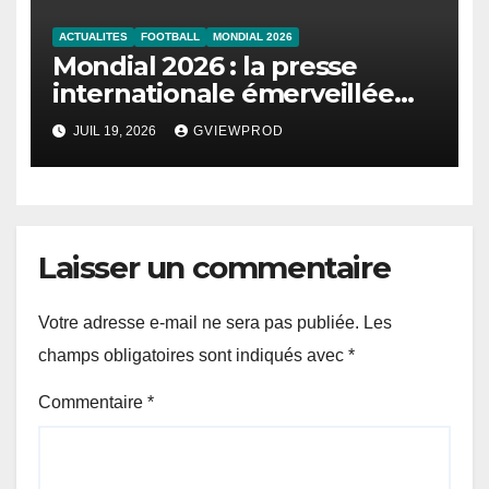
ACTUALITES
FOOTBALL
MONDIAL 2026
Mondial 2026 : la presse
internationale émerveillée
par un duel de choc entre la
JUIL 19, 2026
GVIEWPROD
France et l’Angleterre
Laisser un commentaire
Votre adresse e-mail ne sera pas publiée.
Les
champs obligatoires sont indiqués avec
*
Commentaire
*