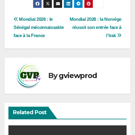
Navigation
Mondial 2026 : le
Mondial 2026 : la Norvège
Sénégal méconnaissable
réussit son entrée face à
de
face à la France
l’Irak
l’article
By
gviewprod
Related Post