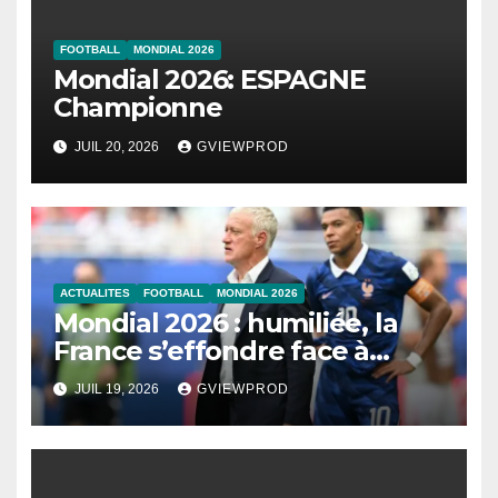
FOOTBALL
MONDIAL 2026
Mondial 2026: ESPAGNE
Championne
JUIL 20, 2026
GVIEWPROD
ACTUALITES
FOOTBALL
MONDIAL 2026
Mondial 2026 : humiliée, la
France s’effondre face à
l’Angleterre
JUIL 19, 2026
GVIEWPROD