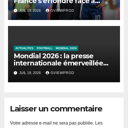
France s’effondre face à
l’Angleterre
JUIL 19, 2026
GVIEWPROD
ACTUALITES
FOOTBALL
MONDIAL 2026
Mondial 2026 : la presse
internationale émerveillée
par un duel de choc entre la
JUIL 19, 2026
GVIEWPROD
France et l’Angleterre
Laisser un commentaire
Votre adresse e-mail ne sera pas publiée.
Les