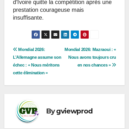
d’Ivoire quitte la compétition après une
prestation courageuse mais
insuffisante.
Navigation
Mondial 2026:
Mondial 2026: Mazraoui : «
L’Allemagne assume son
Nous avons toujours cru
de
échec : « Nous méritons
en nos chances »
l’article
cette élimination »
By
gviewprod