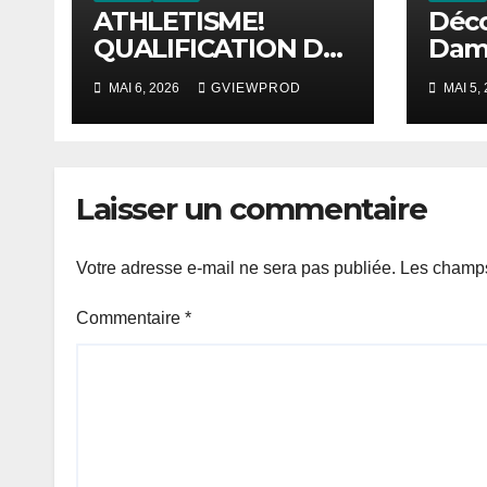
ATHLETISME!
Déc
QUALIFICATION DU
Dame
SENEGAL POUR
Pion
MAI 6, 2026
GVIEWPROD
MAI 5,
PEKIN 2027
le M
mart
au S
Laisser un commentaire
Votre adresse e-mail ne sera pas publiée.
Les champs
Commentaire
*