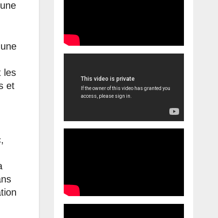
 une
 une
 les
s et
,
a
ans
tion