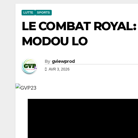
LUTTE
SPORTS
LE COMBAT ROYAL:
MODOU LO
By
gviewprod
AVR 3, 2026