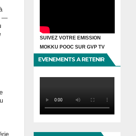
à
e —
u
e
SUIVEZ VOTRE EMISSION
MOKKU POOC SUR GVP TV
EVENEMENTS A RETENIR
ce
du
érie