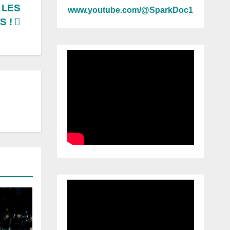
 LES
www.youtube.com/@SparkDoc1
S !