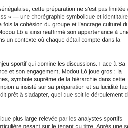
sénégalaise, cette préparation ne s’est pas limitée 
ouss » — une chorégraphie symbolique et identitair
la fois la cohésion du groupe et l’ancrage culturel d
Modou Lô a ainsi réaffirmé son appartenance à un
ns un contexte où chaque détail compte dans la
enjeu sportif qui domine les discussions. Face à Sa
ance et son engagement, Modou Lô joue gros : la
ènes, symbole suprême de la hiérarchie dans cette
mpion a insisté sur sa préparation et sa lucidité fa
 dit prêt à s’adapter, quel que soit le déroulement 
ue plus large relevée par les analystes sportifs
ticulière pesant sur le tenant du titre. Après une s