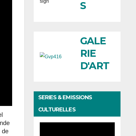
S
GALE
RIE
D'ART
SERIES & EMISSIONS
CULTURELLES
l
onde
e de