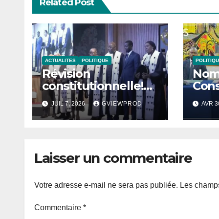
Related Post
ACTUALITES
POLITIQUE
POLITIQ
Révision
Nomi
constitutionnelle!
Cons
Bassirou Diomaye
Mini
JUIL 7, 2026
GVIEWPROD
AVR 3
Faye saisit le
202
Conseil
constitutionnel, un
nouveau bras de fer
Laisser un commentaire
institutionnel
Votre adresse e-mail ne sera pas publiée.
Les champs
Commentaire
*