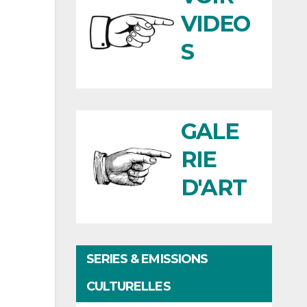
VIDEO
S
GALE
RIE
D'ART
SERIES & EMISSIONS
CULTURELLES