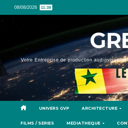
Skip
08/08/2026
11:38
to
content
GR
Votre Entreprise de production audiovisuelle, 
UNIVERS GVP
ARCHITECTURE
FILMS / SERIES
MEDIATHEQUE
CON