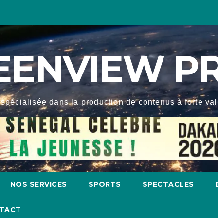
EENVIEW P
spécialisée dans la production de contenus à forte valeu
NOS SERVICES
SPORTS
SPECTACLES
TACT