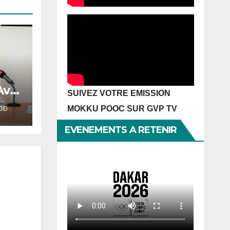
vril
SUIVEZ VOTRE EMISSION
on
MOKKU POOC SUR GVP TV
OD
on
EVENEMENTS A RETENIR