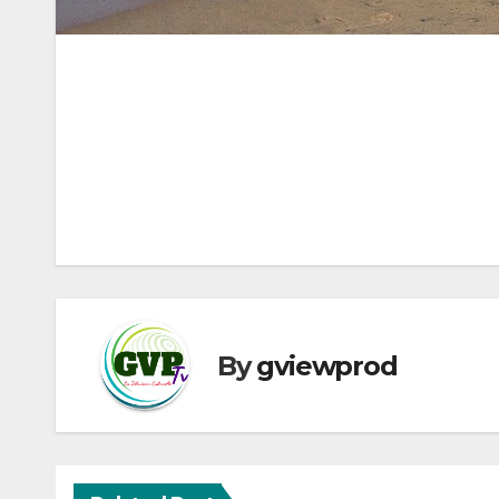
Navigation
de
l’article
By
gviewprod