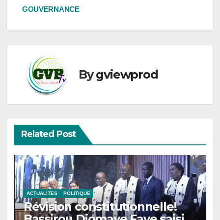
GOUVERNANCE
By
gviewprod
Related Post
ACTUALITES
POLITIQUE
Révision constitutionnelle!
Bassirou Diomaye Faye saisit