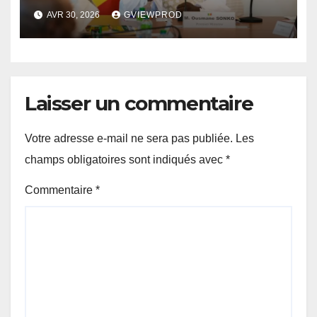
dématérialisation des
AVR 30, 2026
GVIEWPROD
démarches administratives
Laisser un commentaire
Votre adresse e-mail ne sera pas publiée.
Les
champs obligatoires sont indiqués avec
*
Commentaire
*